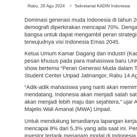
Rabu, 28 Agu 2024
Sekretariat KADIN Indonesia
Dominasi generasi muda Indonesia di tahun 2
demografi diperkirakan mencapai 70%. Denga
bangsa untuk dapat mengambil peran strategi
terwujudnya visi Indonesia Emas 2045.
Ketua Umum Kamar Dagang dan Industri (Kadi
pesan khusus pada para mahasiswa baru Univ
show bertema “Peran Generasi Muda dalam T
Student Center Unpad Jatinangor, Rabu 14 A
“Adik-adik mahasiswa yang nanti akan memim
mendatang, Indonesia akan menjadi salah sat
akan menjadi lebih maju dan sejahtera,” ujar
Majelis Wali Amanat (MWA) Unpad.
Untuk mendukung tersedianya lapangan kerj
mencapai 8% dari 5,3% yang ada saat ini. Pe
investor tertarik menanam modal di Indonesia